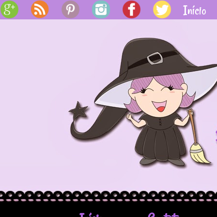
BY
Início