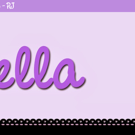
o - RJ