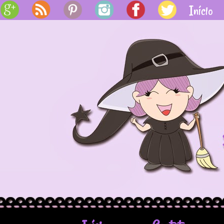
BY
Início