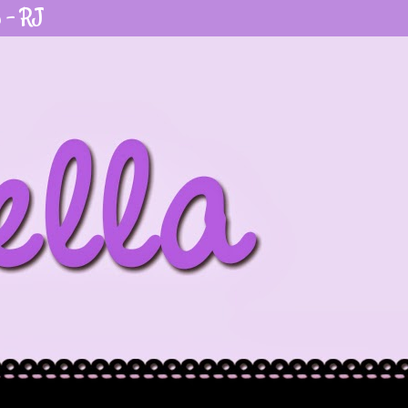
o - RJ